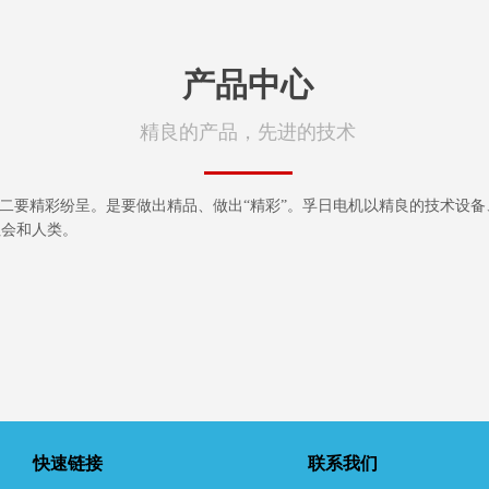
产品中心
精良的产品，先进的技术
，二要精彩纷呈。是要做出精品、做出“精彩”。孚日电机以精良的技术设
社会和人类。
快速链接
联系我们